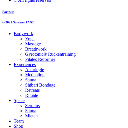
© All rights reserved ​
Partners
© 2022 Serratus I AGB
Bodywork
Yoga
Massage
Breathwork
Gyrotonic® Rückentraining
Pilates Reformer
Experiences
Astrologie
Meditation
Sauna
Shibari Bondage
Retreats
Rituale
Space
Serratus
Sauna
Mieten
Team
Shop