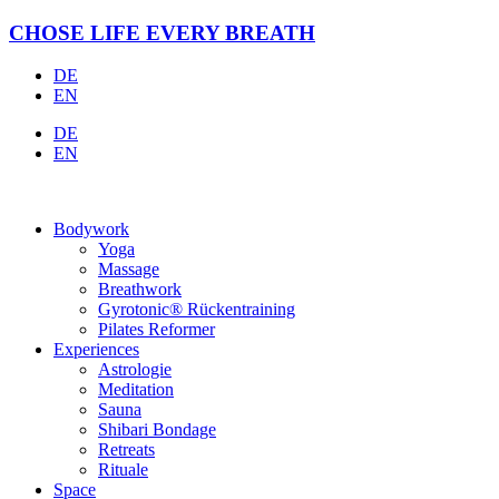
Zum
CHOSE LIFE EVERY BREATH
Inhalt
springen
DE
EN
DE
EN
Bodywork
Yoga
Massage
Breathwork
Gyrotonic® Rückentraining
Pilates Reformer
Experiences
Astrologie
Meditation
Sauna
Shibari Bondage
Retreats
Rituale
Space