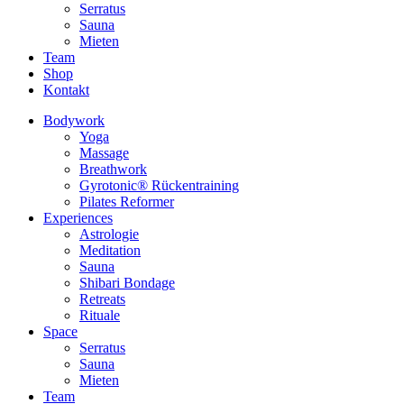
Serratus
Sauna
Mieten
Team
Shop
Kontakt
Bodywork
Yoga
Massage
Breathwork
Gyrotonic® Rückentraining
Pilates Reformer
Experiences
Astrologie
Meditation
Sauna
Shibari Bondage
Retreats
Rituale
Space
Serratus
Sauna
Mieten
Team