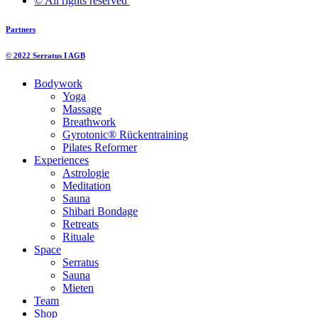
© All rights reserved ​
Partners
© 2022 Serratus I AGB
Bodywork
Yoga
Massage
Breathwork
Gyrotonic® Rückentraining
Pilates Reformer
Experiences
Astrologie
Meditation
Sauna
Shibari Bondage
Retreats
Rituale
Space
Serratus
Sauna
Mieten
Team
Shop