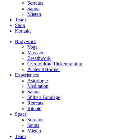
Serratus
Sauna
Mieten
Team
Shop
Kontakt
Bodywork
Yoga
Massage
Breathwork
Gyrotonic® Rückentraining
Pilates Reformer
Experiences
Astrologie
Meditation
Sauna
Shibari Bondage
Retreats
Rituale
Space
Serratus
Sauna
Mieten
Team