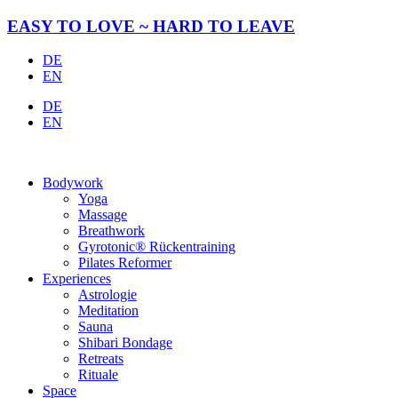
Zum
EASY TO LOVE ~ HARD TO LEAVE
Inhalt
springen
DE
EN
DE
EN
Bodywork
Yoga
Massage
Breathwork
Gyrotonic® Rückentraining
Pilates Reformer
Experiences
Astrologie
Meditation
Sauna
Shibari Bondage
Retreats
Rituale
Space