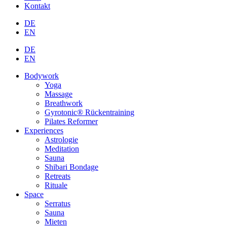
Kontakt
DE
EN
DE
EN
Bodywork
Yoga
Massage
Breathwork
Gyrotonic® Rückentraining
Pilates Reformer
Experiences
Astrologie
Meditation
Sauna
Shibari Bondage
Retreats
Rituale
Space
Serratus
Sauna
Mieten