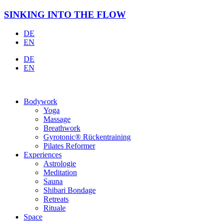
Zum
SINKING INTO THE FLOW
Inhalt
springen
DE
EN
DE
EN
Bodywork
Yoga
Massage
Breathwork
Gyrotonic® Rückentraining
Pilates Reformer
Experiences
Astrologie
Meditation
Sauna
Shibari Bondage
Retreats
Rituale
Space