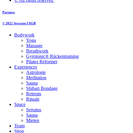
© All rights reserved ​
Partners
© 2022 Serratus I AGB
Bodywork
Yoga
Massage
Breathwork
Gyrotonic® Rückentraining
Pilates Reformer
Experiences
Astrologie
Meditation
Sauna
Shibari Bondage
Retreats
Rituale
Space
Serratus
Sauna
Mieten
Team
Shop