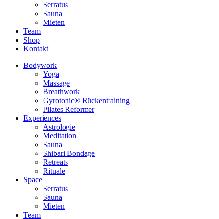
Serratus
Sauna
Mieten
Team
Shop
Kontakt
Bodywork
Yoga
Massage
Breathwork
Gyrotonic® Rückentraining
Pilates Reformer
Experiences
Astrologie
Meditation
Sauna
Shibari Bondage
Retreats
Rituale
Space
Serratus
Sauna
Mieten
Team