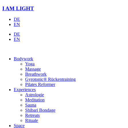
Zum
I AM LIGHT
Inhalt
springen
DE
EN
DE
EN
Bodywork
Yoga
Massage
Breathwork
Gyrotonic® Rückentraining
Pilates Reformer
Experiences
Astrologie
Meditation
Sauna
Shibari Bondage
Retreats
Rituale
Space