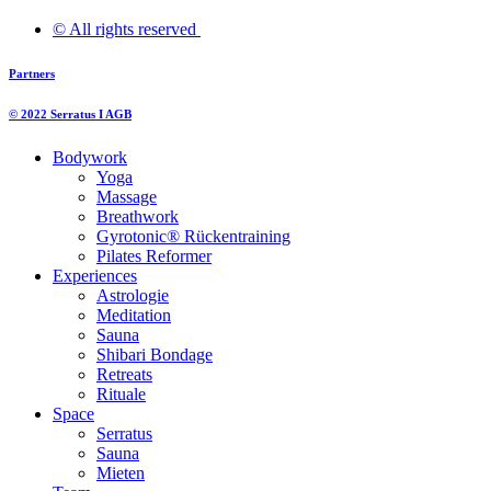
© All rights reserved ​
Partners
© 2022 Serratus I AGB
Bodywork
Yoga
Massage
Breathwork
Gyrotonic® Rückentraining
Pilates Reformer
Experiences
Astrologie
Meditation
Sauna
Shibari Bondage
Retreats
Rituale
Space
Serratus
Sauna
Mieten