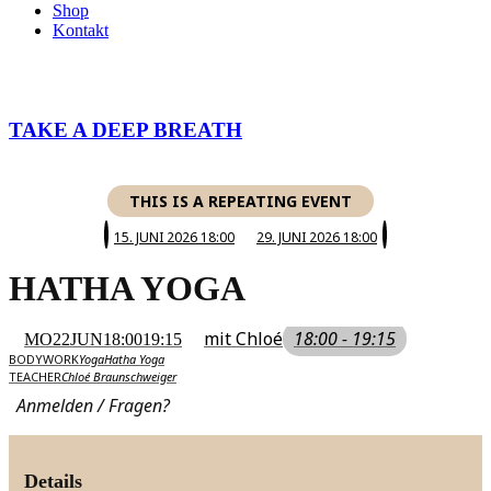
Shop
Kontakt
TAKE A DEEP BREATH
THIS IS A REPEATING EVENT
15. JUNI 2026 18:00
29. JUNI 2026 18:00
HATHA YOGA
mit Chloé
18:00 - 19:15
MO
22
JUN
18:00
19:15
BODYWORK
Yoga
Hatha Yoga
TEACHER
Chloé Braunschweiger
Anmelden / Fragen?
Details