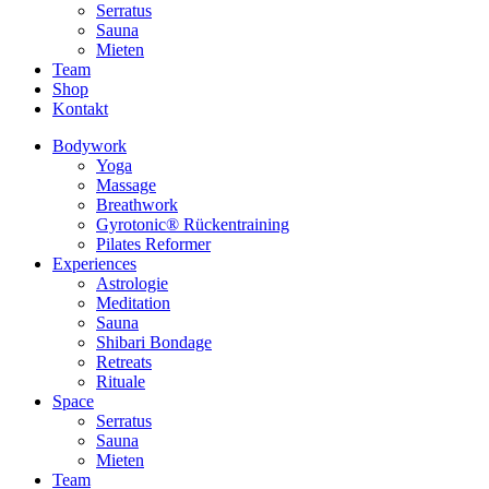
Serratus
Sauna
Mieten
Team
Shop
Kontakt
Bodywork
Yoga
Massage
Breathwork
Gyrotonic® Rückentraining
Pilates Reformer
Experiences
Astrologie
Meditation
Sauna
Shibari Bondage
Retreats
Rituale
Space
Serratus
Sauna
Mieten
Team