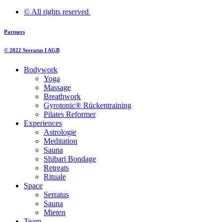
© All rights reserved ​
Partners
© 2022 Serratus I AGB
Bodywork
Yoga
Massage
Breathwork
Gyrotonic® Rückentraining
Pilates Reformer
Experiences
Astrologie
Meditation
Sauna
Shibari Bondage
Retreats
Rituale
Space
Serratus
Sauna
Mieten
Team