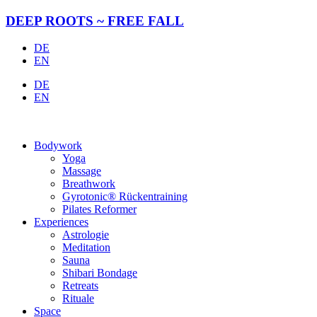
Zum
DEEP ROOTS ~ FREE FALL
Inhalt
springen
DE
EN
DE
EN
Bodywork
Yoga
Massage
Breathwork
Gyrotonic® Rückentraining
Pilates Reformer
Experiences
Astrologie
Meditation
Sauna
Shibari Bondage
Retreats
Rituale
Space