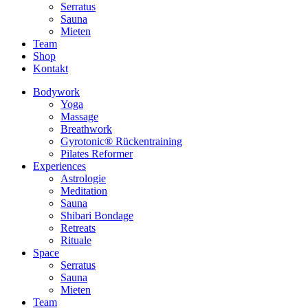
Serratus
Sauna
Mieten
Team
Shop
Kontakt
Bodywork
Yoga
Massage
Breathwork
Gyrotonic® Rückentraining
Pilates Reformer
Experiences
Astrologie
Meditation
Sauna
Shibari Bondage
Retreats
Rituale
Space
Serratus
Sauna
Mieten
Team