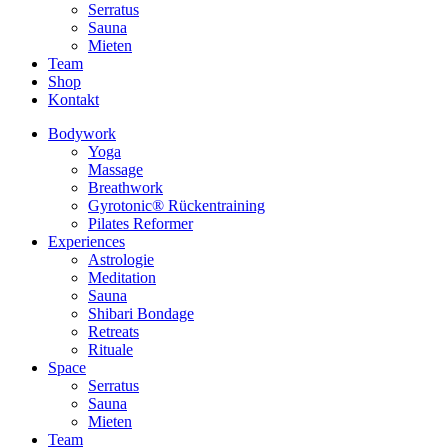
Serratus
Sauna
Mieten
Team
Shop
Kontakt
Bodywork
Yoga
Massage
Breathwork
Gyrotonic® Rückentraining
Pilates Reformer
Experiences
Astrologie
Meditation
Sauna
Shibari Bondage
Retreats
Rituale
Space
Serratus
Sauna
Mieten
Team