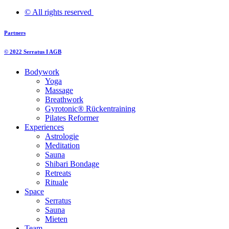
© All rights reserved ​
Partners
© 2022 Serratus I AGB
Bodywork
Yoga
Massage
Breathwork
Gyrotonic® Rückentraining
Pilates Reformer
Experiences
Astrologie
Meditation
Sauna
Shibari Bondage
Retreats
Rituale
Space
Serratus
Sauna
Mieten
Team