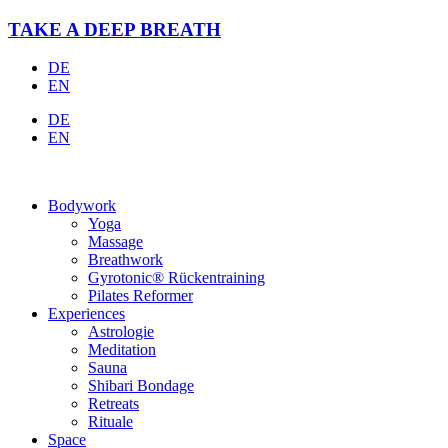
Zum
TAKE A DEEP BREATH
Inhalt
springen
DE
EN
DE
EN
Bodywork
Yoga
Massage
Breathwork
Gyrotonic® Rückentraining
Pilates Reformer
Experiences
Astrologie
Meditation
Sauna
Shibari Bondage
Retreats
Rituale
Space