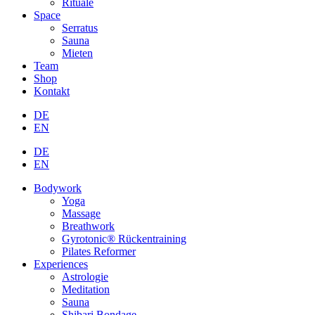
Rituale
Space
Serratus
Sauna
Mieten
Team
Shop
Kontakt
DE
EN
DE
EN
Bodywork
Yoga
Massage
Breathwork
Gyrotonic® Rückentraining
Pilates Reformer
Experiences
Astrologie
Meditation
Sauna
Shibari Bondage