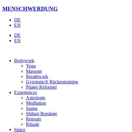
Zum
MENSCHWERDUNG
Inhalt
springen
DE
EN
DE
EN
Bodywork
Yoga
Massage
Breathwork
Gyrotonic® Rückentraining
Pilates Reformer
Experiences
Astrologie
Meditation
Sauna
Shibari Bondage
Retreats
Rituale
Space