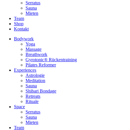
Serratus
Sauna
Mieten
Team
Shop
Kontakt
Bodywork
Yoga
Massage
Breathwork
Gyrotonic® Rückentraining
Pilates Reformer
Experiences
Astrologie
Meditation
Sauna
Shibari Bondage
Retreats
Rituale
Space
Serratus
Sauna
Mieten
Team