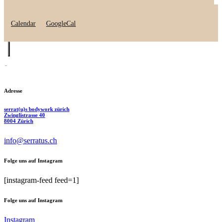
Calendar
GoogleCal
Adresse
serrat(u)s bodywork zürich
Zwinglistrasse 40
8004 Zürich
info@serratus.ch
Folge uns auf Instagram
[instagram-feed feed=1]
Folge uns auf Instagram
Instagram