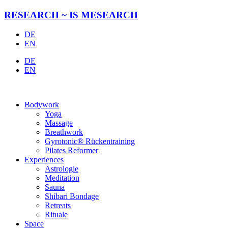
Zum
RESEARCH ~ IS MESEARCH
Inhalt
springen
DE
EN
DE
EN
Bodywork
Yoga
Massage
Breathwork
Gyrotonic® Rückentraining
Pilates Reformer
Experiences
Astrologie
Meditation
Sauna
Shibari Bondage
Retreats
Rituale
Space