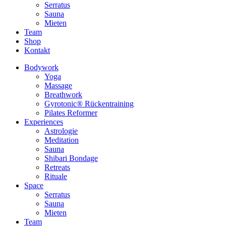
Serratus
Sauna
Mieten
Team
Shop
Kontakt
Bodywork
Yoga
Massage
Breathwork
Gyrotonic® Rückentraining
Pilates Reformer
Experiences
Astrologie
Meditation
Sauna
Shibari Bondage
Retreats
Rituale
Space
Serratus
Sauna
Mieten
Team