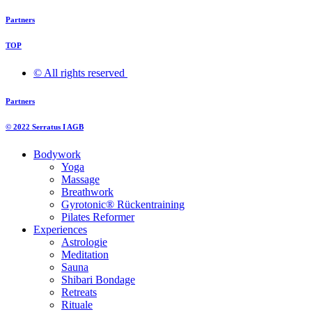
Partners
TOP
© All rights reserved ​
Partners
© 2022 Serratus I AGB
Bodywork
Yoga
Massage
Breathwork
Gyrotonic® Rückentraining
Pilates Reformer
Experiences
Astrologie
Meditation
Sauna
Shibari Bondage
Retreats
Rituale