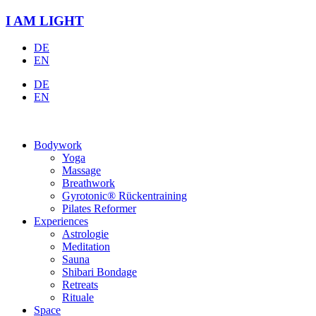
Zum
I AM LIGHT
Inhalt
springen
DE
EN
DE
EN
Bodywork
Yoga
Massage
Breathwork
Gyrotonic® Rückentraining
Pilates Reformer
Experiences
Astrologie
Meditation
Sauna
Shibari Bondage
Retreats
Rituale
Space