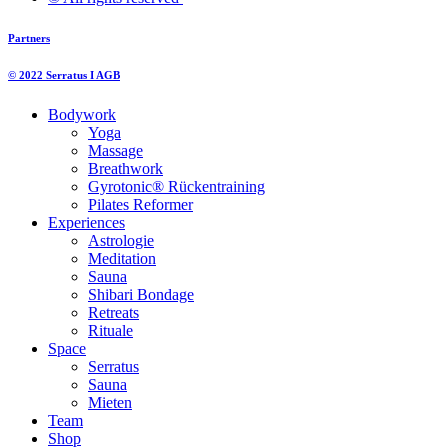
Partners
© 2022 Serratus I AGB
Bodywork
Yoga
Massage
Breathwork
Gyrotonic® Rückentraining
Pilates Reformer
Experiences
Astrologie
Meditation
Sauna
Shibari Bondage
Retreats
Rituale
Space
Serratus
Sauna
Mieten
Team
Shop