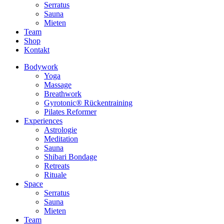
Serratus
Sauna
Mieten
Team
Shop
Kontakt
Bodywork
Yoga
Massage
Breathwork
Gyrotonic® Rückentraining
Pilates Reformer
Experiences
Astrologie
Meditation
Sauna
Shibari Bondage
Retreats
Rituale
Space
Serratus
Sauna
Mieten
Team