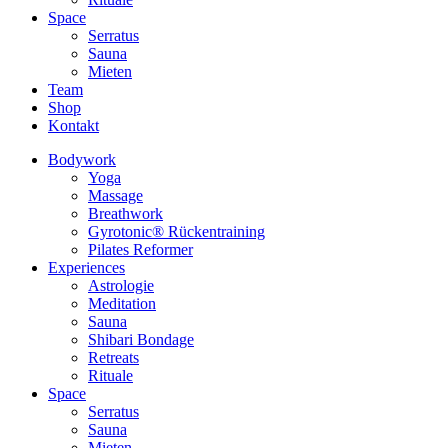
Space
Serratus
Sauna
Mieten
Team
Shop
Kontakt
Bodywork
Yoga
Massage
Breathwork
Gyrotonic® Rückentraining
Pilates Reformer
Experiences
Astrologie
Meditation
Sauna
Shibari Bondage
Retreats
Rituale
Space
Serratus
Sauna
Mieten