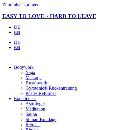
Zum Inhalt springen
EASY TO LOVE ~ HARD TO LEAVE
DE
EN
DE
EN
Bodywork
Yoga
Massage
Breathwork
Gyrotonic® Rückentraining
Pilates Reformer
Experiences
Astrologie
Meditation
Sauna
Shibari Bondage
Retreats
Rituale