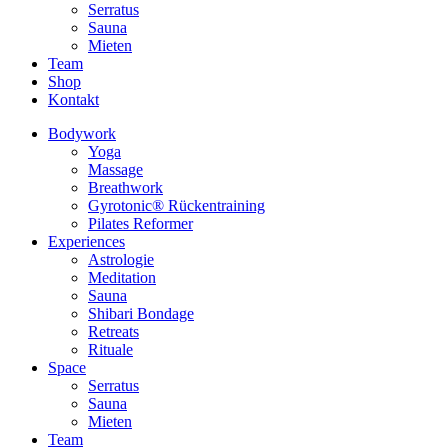
Serratus
Sauna
Mieten
Team
Shop
Kontakt
Bodywork
Yoga
Massage
Breathwork
Gyrotonic® Rückentraining
Pilates Reformer
Experiences
Astrologie
Meditation
Sauna
Shibari Bondage
Retreats
Rituale
Space
Serratus
Sauna
Mieten
Team