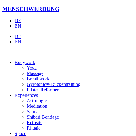
Zum
MENSCHWERDUNG
Inhalt
springen
DE
EN
DE
EN
Bodywork
Yoga
Massage
Breathwork
Gyrotonic® Rückentraining
Pilates Reformer
Experiences
Astrologie
Meditation
Sauna
Shibari Bondage
Retreats
Rituale
Space