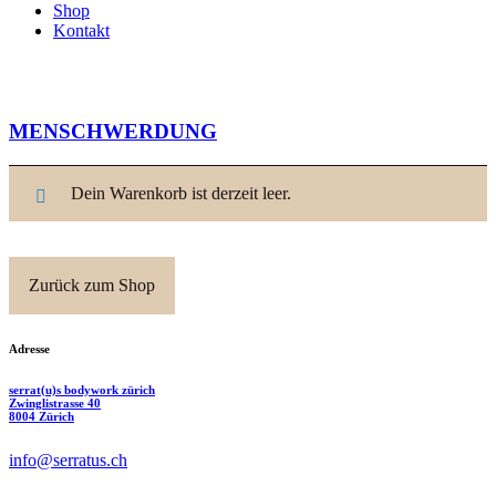
Shop
Kontakt
MENSCHWERDUNG
Dein Warenkorb ist derzeit leer.
Zurück zum Shop
Adresse
serrat(u)s bodywork zürich
Zwinglistrasse 40
8004 Zürich
info@serratus.ch