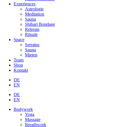
Experiences
Astrologie
Meditation
Sauna
Shibari Bondage
Retreats
Rituale
Space
Serratus
Sauna
Mieten
Team
Shop
Kontakt
DE
EN
DE
EN
Bodywork
Yoga
Massage
Breathwork