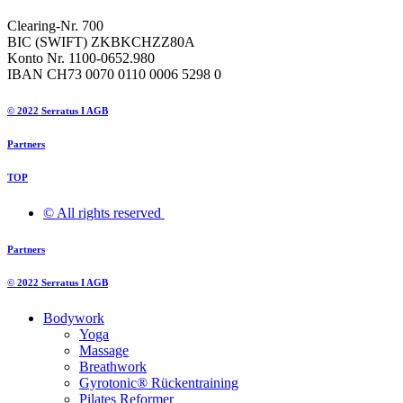
Clearing-Nr. 700
BIC (SWIFT) ZKBKCHZZ80A
Konto Nr. 1100-0652.980
IBAN CH73 0070 0110 0006 5298 0
© 2022 Serratus I AGB
Partners
TOP
© All rights reserved ​
Partners
© 2022 Serratus I AGB
Bodywork
Yoga
Massage
Breathwork
Gyrotonic® Rückentraining
Pilates Reformer