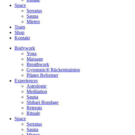
Space
Serratus
Sauna
Mieten
Team
Shop
Kontakt
Bodywork
Yoga
Massage
Breathwork
Gyrotonic® Rückentraining
Pilates Reformer
Experiences
Astrologie
Meditation
Sauna
Shibari Bondage
Retreats
Rituale
Space
Serratus
Sauna
Mieten