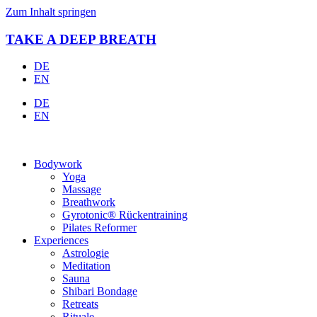
Zum Inhalt springen
TAKE A DEEP BREATH
DE
EN
DE
EN
Bodywork
Yoga
Massage
Breathwork
Gyrotonic® Rückentraining
Pilates Reformer
Experiences
Astrologie
Meditation
Sauna
Shibari Bondage
Retreats
Rituale