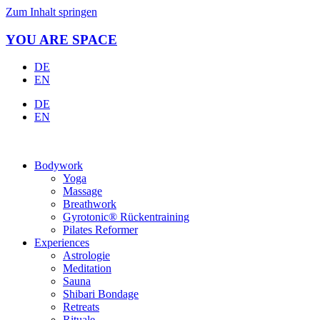
Zum Inhalt springen
YOU ARE SPACE
DE
EN
DE
EN
Bodywork
Yoga
Massage
Breathwork
Gyrotonic® Rückentraining
Pilates Reformer
Experiences
Astrologie
Meditation
Sauna
Shibari Bondage
Retreats
Rituale