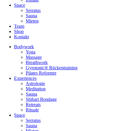
Space
Serratus
Sauna
Mieten
Team
Shop
Kontakt
Bodywork
Yoga
Massage
Breathwork
Gyrotonic® Rückentraining
Pilates Reformer
Experiences
Astrologie
Meditation
Sauna
Shibari Bondage
Retreats
Rituale
Space
Serratus
Sauna
Mieten