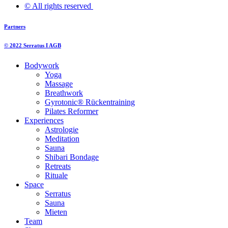
© All rights reserved ​
Partners
© 2022 Serratus I AGB
Bodywork
Yoga
Massage
Breathwork
Gyrotonic® Rückentraining
Pilates Reformer
Experiences
Astrologie
Meditation
Sauna
Shibari Bondage
Retreats
Rituale
Space
Serratus
Sauna
Mieten
Team