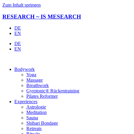
Zum Inhalt springen
RESEARCH ~ IS MESEARCH
DE
EN
DE
EN
Bodywork
Yoga
Massage
Breathwork
Gyrotonic® Rückentraining
Pilates Reformer
Experiences
Astrologie
Meditation
Sauna
Shibari Bondage
Retreats
Rituale