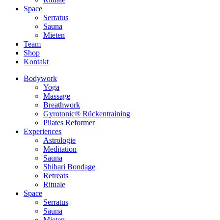
Space
Serratus
Sauna
Mieten
Team
Shop
Kontakt
Bodywork
Yoga
Massage
Breathwork
Gyrotonic® Rückentraining
Pilates Reformer
Experiences
Astrologie
Meditation
Sauna
Shibari Bondage
Retreats
Rituale
Space
Serratus
Sauna
Mieten